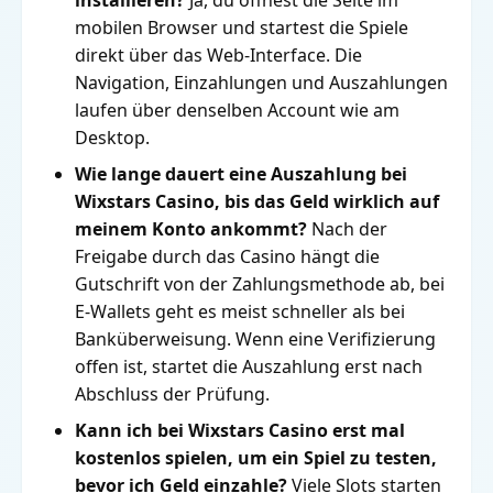
mobilen Browser und startest die Spiele
direkt über das Web-Interface. Die
Navigation, Einzahlungen und Auszahlungen
laufen über denselben Account wie am
Desktop.
Wie lange dauert eine Auszahlung bei
Wixstars Casino, bis das Geld wirklich auf
meinem Konto ankommt?
Nach der
Freigabe durch das Casino hängt die
Gutschrift von der Zahlungsmethode ab, bei
E‑Wallets geht es meist schneller als bei
Banküberweisung. Wenn eine Verifizierung
offen ist, startet die Auszahlung erst nach
Abschluss der Prüfung.
Kann ich bei Wixstars Casino erst mal
kostenlos spielen, um ein Spiel zu testen,
bevor ich Geld einzahle?
Viele Slots starten