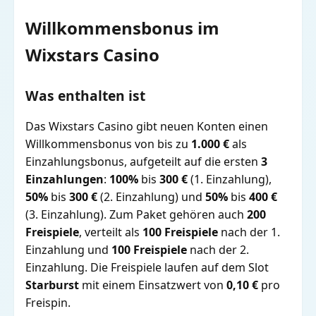
Willkommensbonus im
Wixstars Casino
Was enthalten ist
Das Wixstars Casino gibt neuen Konten einen
Willkommensbonus von bis zu
1.000 €
als
Einzahlungsbonus, aufgeteilt auf die ersten
3
Einzahlungen
:
100%
bis
300 €
(1. Einzahlung),
50%
bis
300 €
(2. Einzahlung) und
50%
bis
400 €
(3. Einzahlung). Zum Paket gehören auch
200
Freispiele
, verteilt als
100 Freispiele
nach der 1.
Einzahlung und
100 Freispiele
nach der 2.
Einzahlung. Die Freispiele laufen auf dem Slot
Starburst
mit einem Einsatzwert von
0,10 €
pro
Freispin.