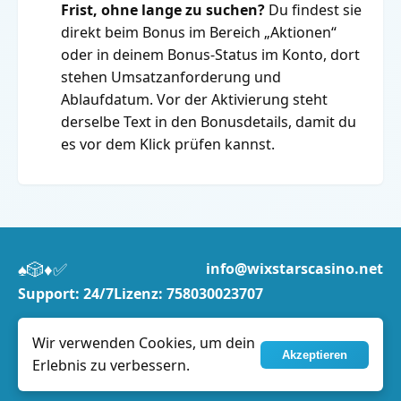
Frist, ohne lange zu suchen?
Du findest sie
direkt beim Bonus im Bereich „Aktionen“
oder in deinem Bonus-Status im Konto, dort
stehen Umsatzanforderung und
Ablaufdatum. Vor der Aktivierung steht
derselbe Text in den Bonusdetails, damit du
es vor dem Klick prüfen kannst.
♠️
🎲
♦️
✅
info@wixstarscasino.net
Support: 24/7
Lizenz: 758030023707
Verantwortungsbewusst spielen 18+
Wir verwenden Cookies, um dein
© 2019 -
2026
Wixstars Casino.
Akzeptieren
Erlebnis zu verbessern.