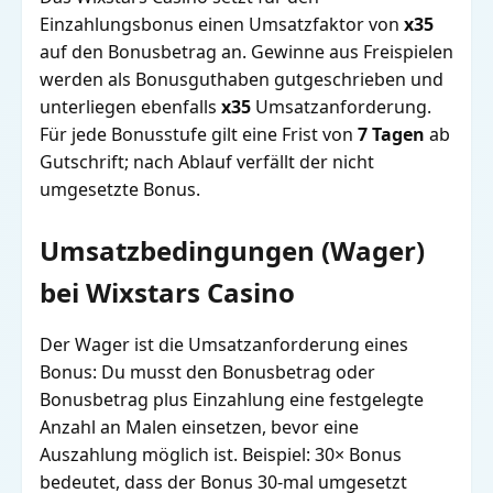
Einzahlungsbonus einen Umsatzfaktor von
x35
auf den Bonusbetrag an. Gewinne aus Freispielen
werden als Bonusguthaben gutgeschrieben und
unterliegen ebenfalls
x35
Umsatzanforderung.
Für jede Bonusstufe gilt eine Frist von
7 Tagen
ab
Gutschrift; nach Ablauf verfällt der nicht
umgesetzte Bonus.
Umsatzbedingungen (Wager)
bei Wixstars Casino
Der Wager ist die Umsatzanforderung eines
Bonus: Du musst den Bonusbetrag oder
Bonusbetrag plus Einzahlung eine festgelegte
Anzahl an Malen einsetzen, bevor eine
Auszahlung möglich ist. Beispiel: 30× Bonus
bedeutet, dass der Bonus 30-mal umgesetzt