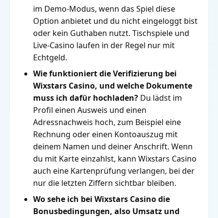
im Demo-Modus, wenn das Spiel diese
Option anbietet und du nicht eingeloggt bist
oder kein Guthaben nutzt. Tischspiele und
Live-Casino laufen in der Regel nur mit
Echtgeld.
Wie funktioniert die Verifizierung bei
Wixstars Casino, und welche Dokumente
muss ich dafür hochladen?
Du lädst im
Profil einen Ausweis und einen
Adressnachweis hoch, zum Beispiel eine
Rechnung oder einen Kontoauszug mit
deinem Namen und deiner Anschrift. Wenn
du mit Karte einzahlst, kann Wixstars Casino
auch eine Kartenprüfung verlangen, bei der
nur die letzten Ziffern sichtbar bleiben.
Wo sehe ich bei Wixstars Casino die
Bonusbedingungen, also Umsatz und