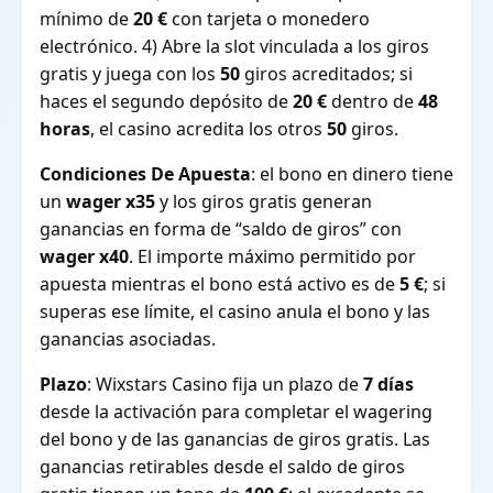
mínimo de
20 €
con tarjeta o monedero
electrónico. 4) Abre la slot vinculada a los giros
gratis y juega con los
50
giros acreditados; si
haces el segundo depósito de
20 €
dentro de
48
horas
, el casino acredita los otros
50
giros.
Condiciones De Apuesta
: el bono en dinero tiene
un
wager x35
y los giros gratis generan
ganancias en forma de “saldo de giros” con
wager x40
. El importe máximo permitido por
apuesta mientras el bono está activo es de
5 €
; si
superas ese límite, el casino anula el bono y las
ganancias asociadas.
Plazo
: Wixstars Casino fija un plazo de
7 días
desde la activación para completar el wagering
del bono y de las ganancias de giros gratis. Las
ganancias retirables desde el saldo de giros