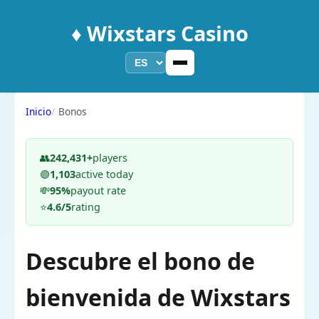
♦️ Wixstars Casino
Inicio
Bonos
👥
242,431+
players
🟢
1,103
active today
💸
95%
payout rate
⭐
4.6/5
rating
Descubre el bono de
bienvenida de Wixstars