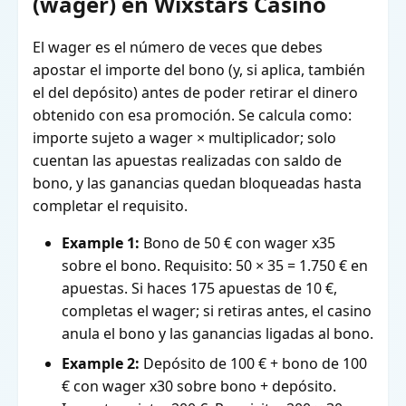
(wager) en Wixstars Casino
El wager es el número de veces que debes
apostar el importe del bono (y, si aplica, también
el del depósito) antes de poder retirar el dinero
obtenido con esa promoción. Se calcula como:
importe sujeto a wager × multiplicador; solo
cuentan las apuestas realizadas con saldo de
bono, y las ganancias quedan bloqueadas hasta
completar el requisito.
Example 1:
Bono de 50 € con wager x35
sobre el bono. Requisito: 50 × 35 = 1.750 € en
apuestas. Si haces 175 apuestas de 10 €,
completas el wager; si retiras antes, el casino
anula el bono y las ganancias ligadas al bono.
Example 2:
Depósito de 100 € + bono de 100
€ con wager x30 sobre bono + depósito.