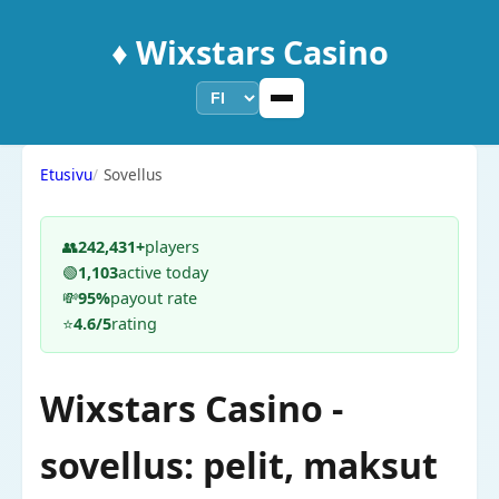
♦️ Wixstars Casino
Etusivu
Sovellus
👥
242,431+
players
🟢
1,103
active today
💸
95%
payout rate
⭐
4.6/5
rating
Wixstars Casino -
sovellus: pelit, maksut