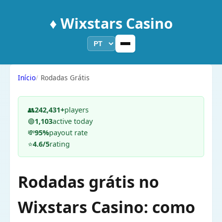
♦️ Wixstars Casino
Início
Rodadas Grátis
👥
242,431+
players
🟢
1,103
active today
💸
95%
payout rate
⭐
4.6/5
rating
Rodadas grátis no
Wixstars Casino: como