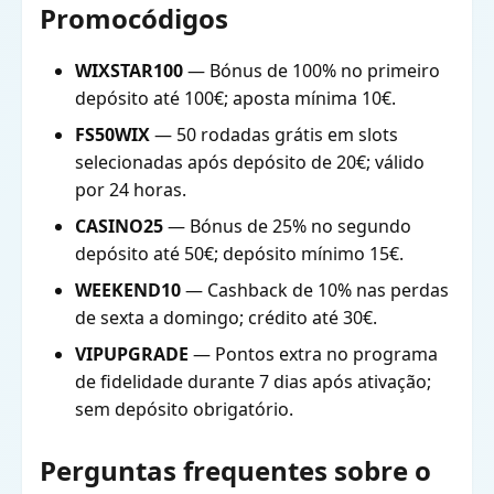
Promocódigos
WIXSTAR100
— Bónus de 100% no primeiro
depósito até 100€; aposta mínima 10€.
FS50WIX
— 50 rodadas grátis em slots
selecionadas após depósito de 20€; válido
por 24 horas.
CASINO25
— Bónus de 25% no segundo
depósito até 50€; depósito mínimo 15€.
WEEKEND10
— Cashback de 10% nas perdas
de sexta a domingo; crédito até 30€.
VIPUPGRADE
— Pontos extra no programa
de fidelidade durante 7 dias após ativação;
sem depósito obrigatório.
Perguntas frequentes sobre o