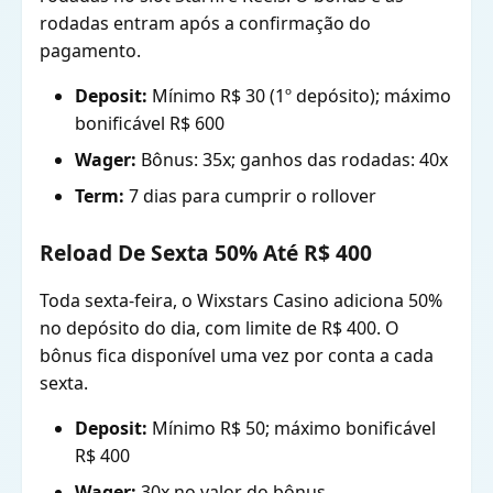
rodadas entram após a confirmação do
pagamento.
Deposit:
Mínimo R$ 30 (1º depósito); máximo
bonificável R$ 600
Wager:
Bônus: 35x; ganhos das rodadas: 40x
Term:
7 dias para cumprir o rollover
Reload De Sexta 50% Até R$ 400
Toda sexta-feira, o Wixstars Casino adiciona 50%
no depósito do dia, com limite de R$ 400. O
bônus fica disponível uma vez por conta a cada
sexta.
Deposit:
Mínimo R$ 50; máximo bonificável
R$ 400
Wager:
30x no valor do bônus