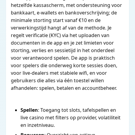
hetzelfde kassascherm, met ondersteuning voor
bankkaart, e-wallets en bankoverschrijving; de
minimale storting start vanaf €10 en de
verwerkingstijd hangt af van de methode. Je
regelt verificatie (KYC) via het uploaden van
documenten in de app en je zet limieten voor
storting, verlies en sessietijd in het onderdeel
voor verantwoord spelen. De app is praktisch
voor spelers die onderweg korte sessies doen,
voor live-dealers met stabiele wifi, en voor
gebruikers die alles via één toestel willen
afhandelen: spelen, betalen en accountbeheer.
Spellen
: Toegang tot slots, tafelspellen en
live casino met filters op provider, volatiliteit
en inzetniveau.
Bonussen
: Overzicht van actieve