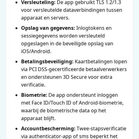
Versleuteling:
De app gebruikt TLS 1.2/1.3
voor versleutelde dataverbindingen tussen
apparaat en servers.
Opslag van gegevens:
Inlogtokens en
sessiegegevens worden versleuteld
opgeslagen in de beveiligde opslag van
iOS/Android.
Betalingsbeveiliging:
Kaartbetalingen lopen
via PCI DSS-gecertificeerde betaalverwerkers
en ondersteunen 3D Secure voor extra
verificatie.
Biometrie:
De app ondersteunt inloggen
met Face ID/Touch ID of Android-biometrie,
waarbij de biometrische data op het
apparaat blijft.
Accountbescherming:
Twee-stapsverificatie
via authenticator-app of sms beperkt het