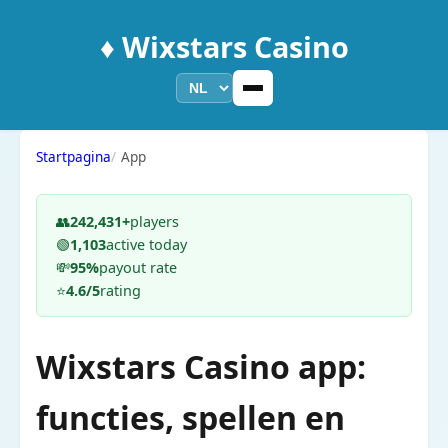
♦️ Wixstars Casino
Startpagina
App
👥
242,431+
players
🟢
1,103
active today
💸
95%
payout rate
⭐
4.6/5
rating
Wixstars Casino app:
functies, spellen en