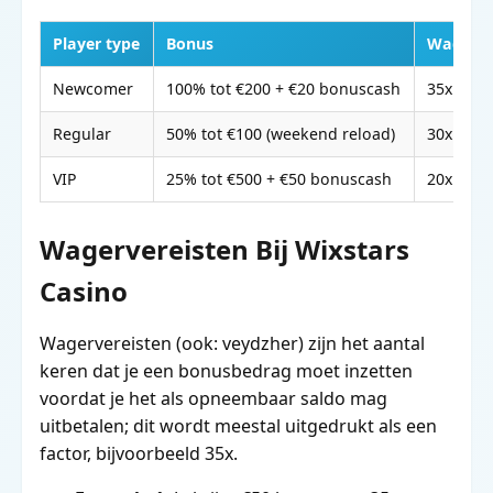
Player type
Bonus
Wagerin
Newcomer
100% tot €200 + €20 bonuscash
35x bonu
Regular
50% tot €100 (weekend reload)
30x bonu
VIP
25% tot €500 + €50 bonuscash
20x bonu
Wagervereisten Bij Wixstars
Casino
Wagervereisten (ook: veydzher) zijn het aantal
keren dat je een bonusbedrag moet inzetten
voordat je het als opneembaar saldo mag
uitbetalen; dit wordt meestal uitgedrukt als een
factor, bijvoorbeeld 35x.