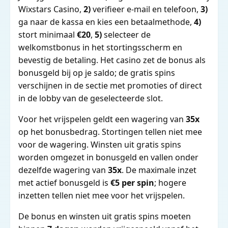
Wixstars Casino,
2)
verifieer e-mail en telefoon,
3)
ga naar de kassa en kies een betaalmethode,
4)
stort minimaal
€20
,
5)
selecteer de
welkomstbonus in het stortingsscherm en
bevestig de betaling. Het casino zet de bonus als
bonusgeld bij op je saldo; de gratis spins
verschijnen in de sectie met promoties of direct
in de lobby van de geselecteerde slot.
Voor het vrijspelen geldt een wagering van
35x
op het bonusbedrag. Stortingen tellen niet mee
voor de wagering. Winsten uit gratis spins
worden omgezet in bonusgeld en vallen onder
dezelfde wagering van
35x
. De maximale inzet
met actief bonusgeld is
€5 per spin
; hogere
inzetten tellen niet mee voor het vrijspelen.
De bonus en winsten uit gratis spins moeten