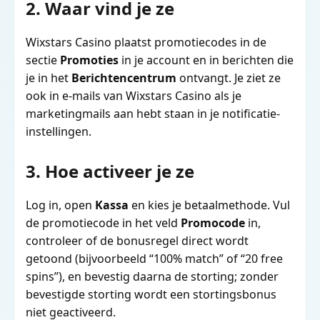
2. Waar vind je ze
Wixstars Casino plaatst promotiecodes in de
sectie
Promoties
in je account en in berichten die
je in het
Berichtencentrum
ontvangt. Je ziet ze
ook in e-mails van Wixstars Casino als je
marketingmails aan hebt staan in je notificatie-
instellingen.
3. Hoe activeer je ze
Log in, open
Kassa
en kies je betaalmethode. Vul
de promotiecode in het veld
Promocode
in,
controleer of de bonusregel direct wordt
getoond (bijvoorbeeld “100% match” of “20 free
spins”), en bevestig daarna de storting; zonder
bevestigde storting wordt een stortingsbonus
niet geactiveerd.