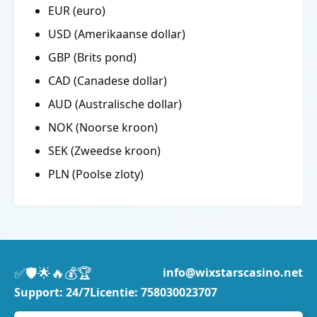
EUR (euro)
USD (Amerikaanse dollar)
GBP (Brits pond)
CAD (Canadese dollar)
AUD (Australische dollar)
NOK (Noorse kroon)
SEK (Zweedse kroon)
PLN (Poolse zloty)
✅
🛡️
🌟
🔥
💰
🏆
info@wixstarscasino.net
Support: 24/7
Licentie: 758030023707