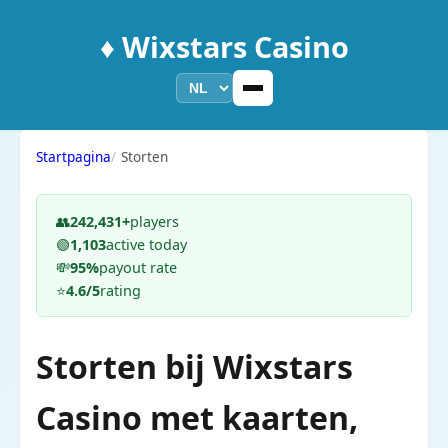
♦️ Wixstars Casino
Startpagina
Storten
👥
242,431+
players
🟢
1,103
active today
💸
95%
payout rate
⭐
4.6/5
rating
Storten bij Wixstars
Casino met kaarten,