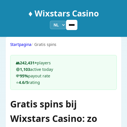
♦️ Wixstars Casino
Startpagina
Gratis spins
👥
242,431+
players
🟢
1,103
active today
💸
95%
payout rate
⭐
4.6/5
rating
Gratis spins bij
Wixstars Casino: zo