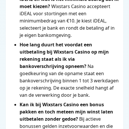
moet kiezen?
Wixstars Casino accepteert
iDEAL voor stortingen met een
minimumbedrag van €10. Je kiest iDEAL,
selecteert je bank en rondt de betaling af in
je eigen bankomgeving.
Hoe lang duurt het voordat een
uitbetaling bij Wixstars Casino op mijn
rekening staat als ik via
bankoverschrijving opneem?
Na
goedkeuring van de opname staat een
bankoverschrijving binnen 1 tot 3 werkdagen
op je rekening. De exacte snelheid hangt af
van de verwerking door je bank.
Kan ik bij Wixstars Casino een bonus
pakken en toch meteen mijn winst laten
uitbetalen zonder gedoe?
Bij actieve
bonussen gelden inzetvoorwaarden en die