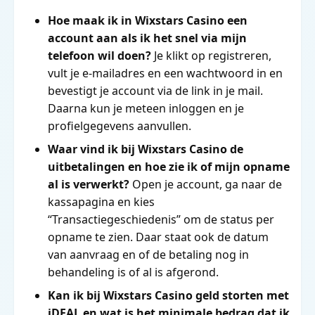
Hoe maak ik in Wixstars Casino een
account aan als ik het snel via mijn
telefoon wil doen?
Je klikt op registreren,
vult je e-mailadres en een wachtwoord in en
bevestigt je account via de link in je mail.
Daarna kun je meteen inloggen en je
profielgegevens aanvullen.
Waar vind ik bij Wixstars Casino de
uitbetalingen en hoe zie ik of mijn opname
al is verwerkt?
Open je account, ga naar de
kassapagina en kies
“Transactiegeschiedenis” om de status per
opname te zien. Daar staat ook de datum
van aanvraag en of de betaling nog in
behandeling is of al is afgerond.
Kan ik bij Wixstars Casino geld storten met
iDEAL en wat is het minimale bedrag dat ik