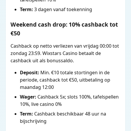
Term:
3 dagen vanaf toekenning
Weekend cash drop: 10% cashback tot
€50
Cashback op netto verliezen van vrijdag 00:00 tot
zondag 23:59. Wixstars Casino betaalt de
cashback uit als bonussaldo.
Deposit:
Min. €10 totale stortingen in de
periode, cashback tot €50, uitbetaling op
maandag 12:00
Wager:
Cashback 5x; slots 100%, tafelspellen
10%, live casino 0%
Term:
Cashback beschikbaar 48 uur na
bijschrijving